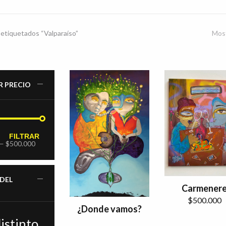
etiquetados “Valparaíso”
Most
R PRECIO
FILTRAR
—
$500.000
 DEL
Carmener
$
500.000
¿Donde vamos?
istinto