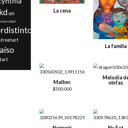
ynthia
kd
La cena
un
niversidad
rdistinto
streetart
La familia
aíso
tart
Melodía d
Malbec
ninfas
$
500.000
Negroni
Ny Fat