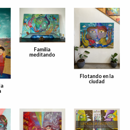
Familia
meditando
Flotando en la
ciudad
la
a