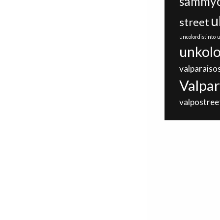
sammyc
u
street
uncolordistinto
u
unkolo
valparaiso
Valpar
valpostree