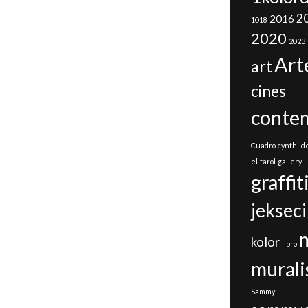
2
2016
1018
2020
2023
Art
art
cines
conte
Cuadro
cynthi
d
el
farol
gallery
graffit
jeksec
kolor
libro
mural
Sammy