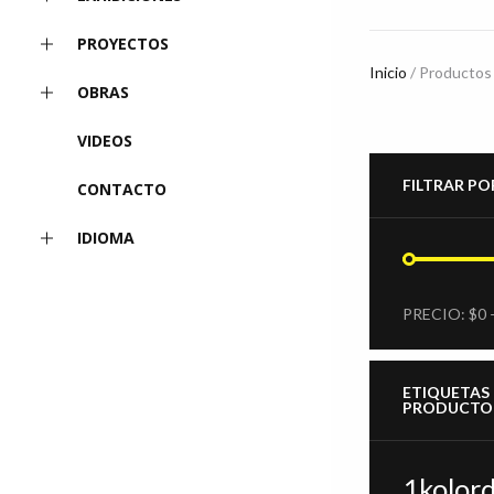
PROYECTOS
Inicio
/ Productos 
OBRAS
VIDEOS
FILTRAR PO
CONTACTO
IDIOMA
PRECIO
PRECIO
MÍNIMO
MÁXIMO
PRECIO:
$0
ETIQUETAS
PRODUCTO
1kolord