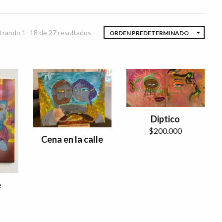
rando 1–18 de 27 resultados
ORDEN PREDETERMINADO
Diptico
$
200.000
Cena en la calle
e