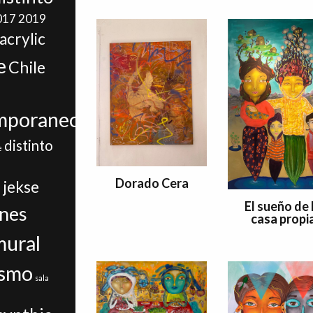
017
2019
acrylic
e
Chile
mporaneo
distinto
e
i
Dorado Cera
jekse
El sueño de 
ines
casa propi
mural
ismo
sala