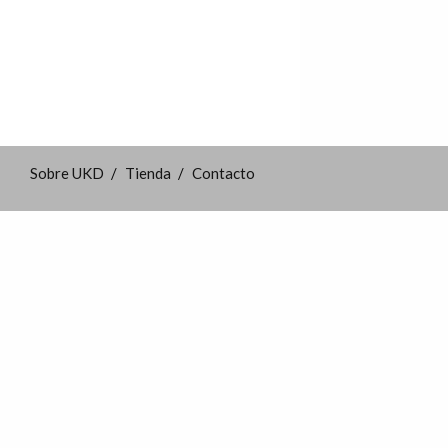
Sobre UKD
Tienda
Contacto
">
English
Español