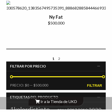
Ny Fat
$
500.000
1
2
FILTRAR POR PRECIO
PRECIO
PRECIO
PRECIO:
$0
—
$500.000
FILTRAR
MÍNIMO
MÁXIMO
ETIQUETAS DEL PRODUCTO
Ir a la Tienda de UKD
1kolordistinto
2020
2017
2019
2016
1018