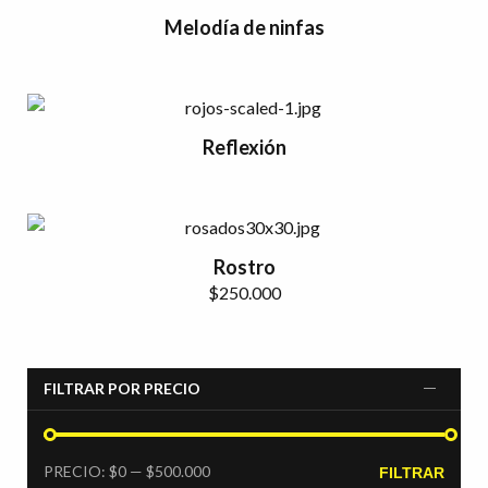
Melodía de ninfas
Reflexión
Rostro
$
250.000
FILTRAR POR PRECIO
PRECIO
PRECIO
PRECIO:
$0
—
$500.000
FILTRAR
MÍNIMO
MÁXIMO