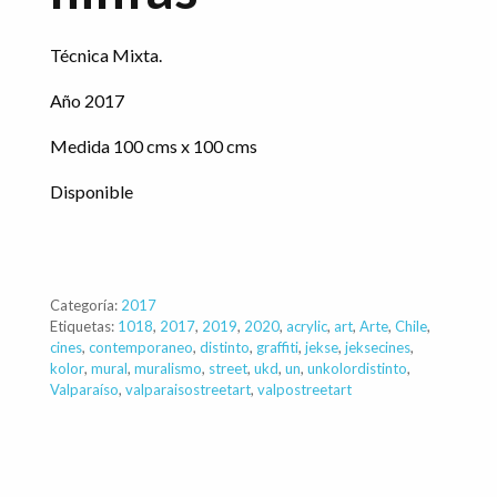
Técnica Mixta.
Año 2017
Medida 100 cms x 100 cms
Disponible
Categoría:
2017
Etiquetas:
1018
,
2017
,
2019
,
2020
,
acrylic
,
art
,
Arte
,
Chile
,
cines
,
contemporaneo
,
distinto
,
graffiti
,
jekse
,
jeksecines
,
kolor
,
mural
,
muralismo
,
street
,
ukd
,
un
,
unkolordistinto
,
Valparaíso
,
valparaisostreetart
,
valpostreetart