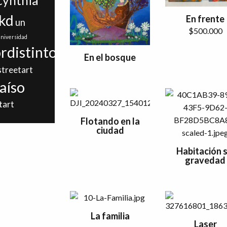
ynthia
kd
En frente
un
$
500.000
niversidad
rdistinto
En el bosque
streetart
aíso
tart
Flotando en la
ciudad
Habitación s
gravedad
La familia
Laser