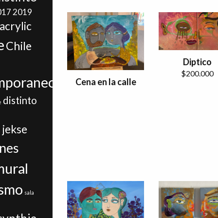
017
2019
acrylic
e
Chile
Diptico
$
200.000
mporaneo
Cena en la calle
distinto
e
i
jekse
ines
mural
ismo
sala