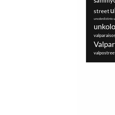
sammyc
u
street
uncolordistinto
u
unkolo
valparaiso
Valpar
valpostree