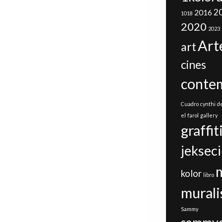
2
2016
1018
2020
2023
Art
art
cines
conte
Cuadro
cynthi
d
el
farol
gallery
graffit
jeksec
kolor
libro
mural
Sammy