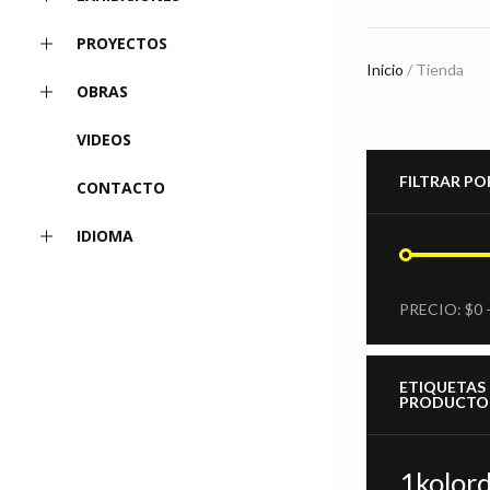
PROYECTOS
Inicio
/ Tienda
OBRAS
VIDEOS
FILTRAR PO
CONTACTO
IDIOMA
PRECIO
PRECIO
MÍNIMO
MÁXIMO
PRECIO:
$0
ETIQUETAS
PRODUCTO
1kolord