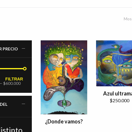
Most
R PRECIO
FILTRAR
—
$600.000
Azul ultram
$
250.000
 DEL
¿Donde vamos?
istinto