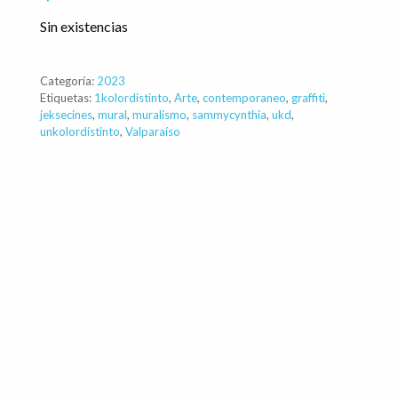
Sin existencias
Categoría:
2023
Etiquetas:
1kolordistinto
,
Arte
,
contemporaneo
,
graffiti
,
jeksecines
,
mural
,
muralismo
,
sammycynthia
,
ukd
,
unkolordistinto
,
Valparaíso