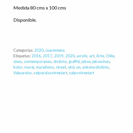
Medida 80 cms x 100 cms
Disponible.
Categorías:
2020
,
cuarentena
Etiquetas:
2016
,
2017
,
2019
,
2020
,
acrylic
,
art
,
Arte
,
Chile
,
cines
,
contemporaneo
,
distinto
,
graffiti
,
jekse
,
jeksecines
,
kolor
,
mural
,
muralismo
,
street
,
ukd
,
un
,
unkolordistinto
,
Valparaíso
,
valparaisostreetart
,
valpostreetart